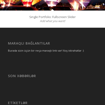
Single Portfolio: Fullscreen Slider
Add what you want!
MARAQLI BAĞLANTILAR
Burada sizin üçün bir neçə maraqlı link var! Xoş istirahətlər :)
SON XƏBƏRLƏR
ETIKETLƏR