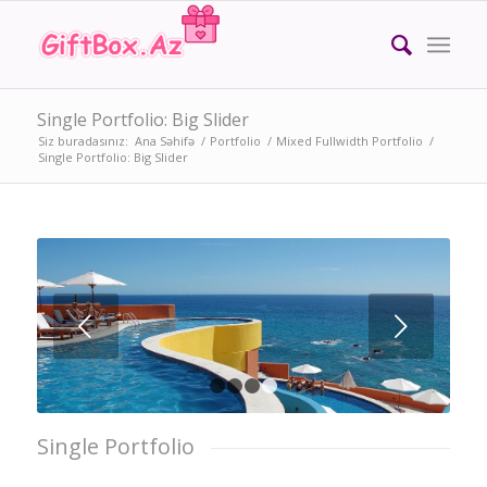
Single Portfolio: Big Slider
Siz buradasınız:
Ana Səhifə
/
Portfolio
/
Mixed Fullwidth Portfolio
/
Single Portfolio: Big Slider
LOREM IPSUM
DOLOR
Next
Lorem ipsum dolor sit amet, consectetuer
adipiscing elit. Aenean commodo ligula eget
dolor.
1
2
3
4
Single Portfolio