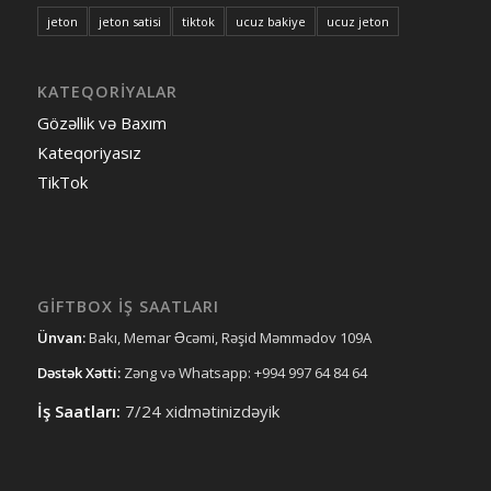
jeton
jeton satisi
tiktok
ucuz bakiye
ucuz jeton
KATEQORIYALAR
Gözəllik və Baxım
Kateqoriyasız
TikTok
GIFTBOX İŞ SAATLARI
Ünvan:
Bakı, Memar Əcəmi, Rəşid Məmmədov 109A
Dəstək Xətti:
Zəng və Whatsapp: +994 997 64 84 64
İş Saatları:
7/24 xidmətinizdəyik