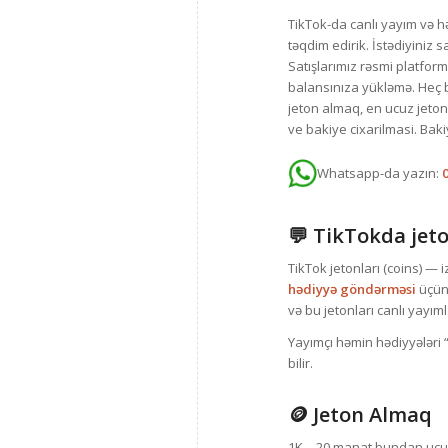
TikTok-da canlı yayım və hə
təqdim edirik. İstədiyiniz s
Satışlarımız rəsmi platfor
balansınıza yükləmə. Heç b
jeton almaq, en ucuz jeton,
ve bakiye cixarilmasi. Bak
Whatsapp-da yazın:
💬
TikTokda jeto
TikTok jetonları (coins) — i
hədiyyə göndərməsi
üçün
və bu jetonları canlı yayı
Yayımçı həmin hədiyyələri 
bilir.
🪙
Jeton Almaq
1K – 20 manat bundan ucuz 