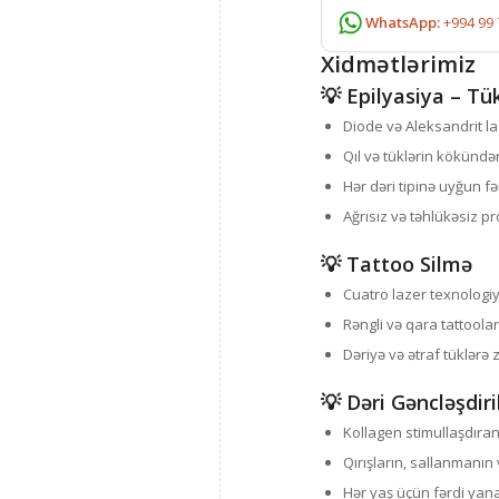
WhatsApp:
+994 99 
Xidmətlərimiz
💡 Epilyasiya – Tü
Diode və Aleksandrit la
Qıl və tüklərin kökündə
Hər dəri tipinə uyğun fə
Ağrısız və təhlükəsiz p
💡 Tattoo Silmə
Cuatro lazer texnologiya
Rəngli və qara tattoola
Dəriyə və ətraf tüklərə
💡 Dəri Gəncləşdir
Kollagen stimullaşdıran
Qırışların, sallanmanın
Hər yaş üçün fərdi ya