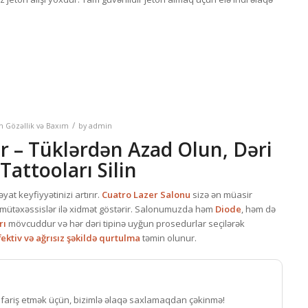
/
in
Gözəllik və Baxım
by
admin
r – Tüklərdən Azad Olun, Dəri
Tattooları Silin
at keyfiyyətinizi artırır.
Cuatro Lazer Salonu
sizə ən müasir
 mütəxəssislər ilə xidmət göstərir. Salonumuzda həm
Diode
, həm də
rı
mövcuddur və hər dəri tipinə uyğun prosedurlar seçilərək
fektiv və ağrısız şəkildə qurtulma
təmin olunur.
ifariş etmək üçün, bizimlə əlaqə saxlamaqdan çəkinmə!