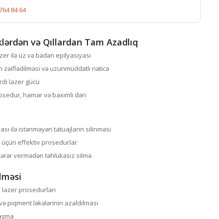
764 84 64
klərdən və Qıllardan Tam Azadlıq
zer ilə üz və bədən epilyasiyası
n zəiflədilməsi və uzunmüddətli nəticə
rdi lazer gücü
rosedur, hamar və baxımlı dəri
sı ilə istənməyən tatuajların silinməsi
r üçün effektiv prosedurlar
 zərər vermədən təhlükəsiz silmə
ilməsi
 lazer prosedurları
 və piqment ləkələrinin azaldılması
naşma