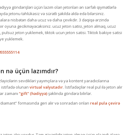
diyyə göndərişləri üçün lazım olan jetonları ən sərfəli qiymətlərlə
ayda jetonu təhlükəsiz və sürətli şəkildə əldə edə bilərsiniz.
malara nisbətən daha ucuz və daha çevikdir. 3 dəqiqə ərzində
ir oyuna gecikməyəcəksiniz. ucuz jeton satisi, jeton almaq, ucuz
 pulsuz jeton yuklemek, tiktok ucun jeton satisi. Tiktok bakiye satisi
iye yuklemek.
0555555114
n nə üçün lazımdır?
zləyicilərin sevdikləri yayımçılara və ya kontent yaradıcılarına
 istifadə olunan
virtual valyutadır
. İstifadəçilər real pul ilə jeton alır
mlar zamanı
“gift” (hədiyyə)
şəklində göndərə bilirlər.
“diamant” formasında geri alır və sonradan onları
real pula çevirə
jeton alışı yoxdur. Tam güvənlidir jeton almaq üçün elə indi əlaqə