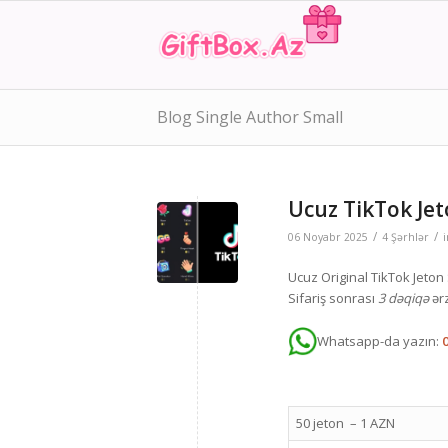
Blog Single Author Small
Ucuz TikTok Jet
/
/
06 Noyabr 2025
4 Şərhlər
Ucuz Original TikTok Jeton
Sifariş sonrası
3 dəqiqə
ər
Whatsapp-da yazın:
50 jeton – 1 AZN