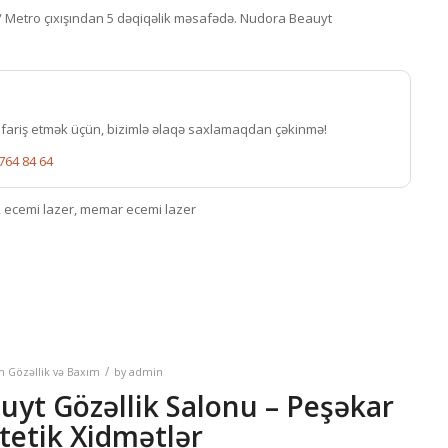
/ Metro çıxışından 5 dəqiqəlik məsafədə. Nudora Beauyt
ifariş etmək üçün, bizimlə əlaqə saxlamaqdan çəkinmə!
764 84 64
q, ecemi lazer, memar ecemi lazer
/
in
Gözəllik və Baxım
by
admin
auyt
Gözəllik Salonu – Peşəkar
tetik Xidmətlər