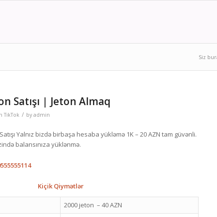
Siz bur
on Satışı | Jeton Almaq
/
in
TikTok
by
admin
 Satışı Yalnız bizdə birbaşa hesaba yükləmə 1K – 20 AZN tam güvənli.
zində balansınıza yüklənmə.
0555555114
Kiçik Qiymətlər
2000 jeton – 40 AZN