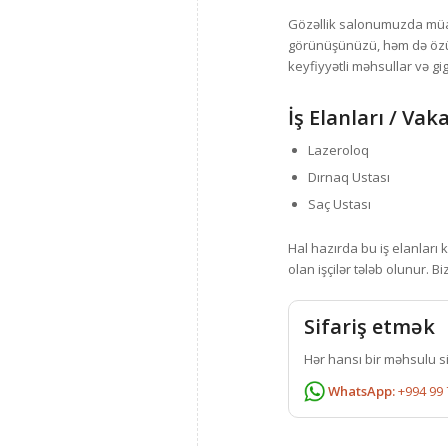
Gözəllik salonumuzda müas
görünüşünüzü, həm də özün
keyfiyyətli məhsullar və gi
İş Elanları / Vak
Lazeroloq
Dırnaq Ustası
Saç Ustası
Hal hazırda bu iş elanları k
olan işçilər tələb olunur. B
Sifariş etmək
Hər hansı bir məhsulu s
WhatsApp:
+994 99 