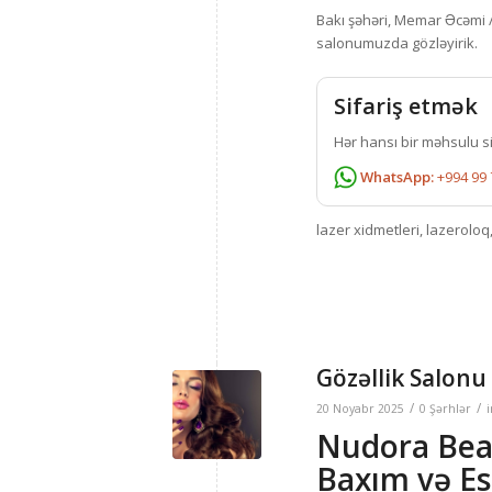
Bakı şəhəri, Memar Əcəmi 
salonumuzda gözləyirik.
Sifariş etmək
Hər hansı bir məhsulu s
WhatsApp:
+994 99 
lazer xidmetleri, lazerolo
Gözəllik Salonu
/
/
20 Noyabr 2025
0 Şərhlər
Nudora Be
Baxım və Es