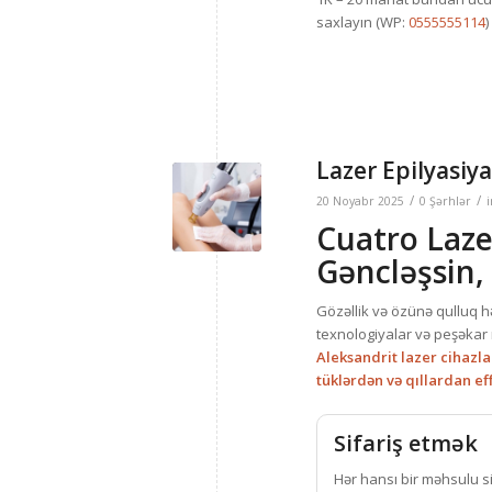
saxlayın (WP:
0555555114
)
Lazer Epilyasiya
/
/
20 Noyabr 2025
0 Şərhlər
Cuatro Laze
Gəncləşsin, 
Gözəllik və özünə qulluq həy
texnologiyalar və peşəkar
Aleksandrit lazer cihazla
tüklərdən və qıllardan ef
Sifariş etmək
Hər hansı bir məhsulu s