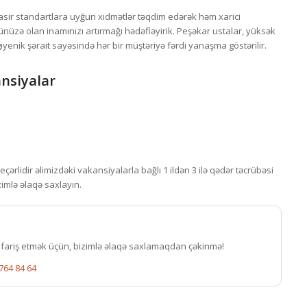
ir standartlara uyğun xidmətlər təqdim edərək həm xarici
üzə olan inamınızı artırmağı hədəfləyirik. Peşəkar ustalar, yüksək
giyenik şərait sayəsində hər bir müştəriyə fərdi yanaşma göstərilir.
ansiyalar
eçərlidir əlimizdəki vakansiyalarla bağlı 1 ildən 3 ilə qədər təcrübəsi
izimlə əlaqə saxlayın.
ifariş etmək üçün, bizimlə əlaqə saxlamaqdan çəkinmə!
764 84 64