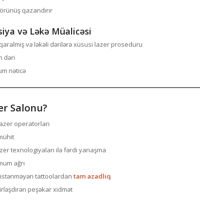
görünüş qazandırır
iya və Ləkə Müalicəsi
aralmış və ləkəli dərilərə xüsusi lazer proseduru
 dəri
um nəticə
er Salonu?
 lazer operatorları
mühit
zer texnologiyaları ilə fərdi yanaşma
mum ağrı
ə istənməyən tattoolardan
tam azadlıq
birləşdirən peşəkar xidmət