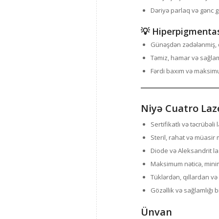
Dəriyə parlaq və gənc 
💡 Hiperpigmentas
Günəşdən zədələnmiş, q
Təmiz, hamar və sağlam
Fərdi baxım və maksim
Niyə Cuatro Laz
Sertifikatlı və təcrübəli
Steril, rahat və müasir 
Diode və Aleksandrit la
Maksimum nəticə, mini
Tüklərdən, qıllardan v
Gözəllik və sağlamlığı 
Ünvan